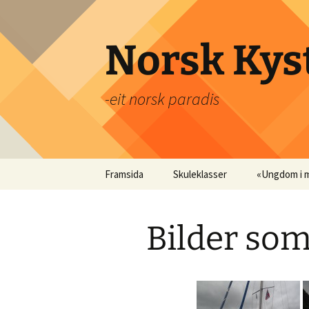
Hopp
til
innhold
Norsk Kyst
-eit norsk paradis
Framsida
Skuleklasser
«Ungdom i 
Prisar
Medvinds-fa
Bilder so
Innhald
Utstyrsliste