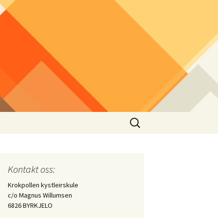
Søk
etter:
arleir 2014
Kontakt oss:
Krokpollen kystleirskule
c/o Magnus Willumsen
6826 BYRKJELO