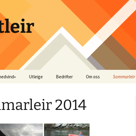
leir
medvind»
Utleige
Bedrifter
Om oss
Sommarleir
dder ?
Utleige Krokpollen (på
Instruktørar
Bilder somm
ledig tid)
mmarleir 2014
Utleige Fureparken
(Byrkjelo)