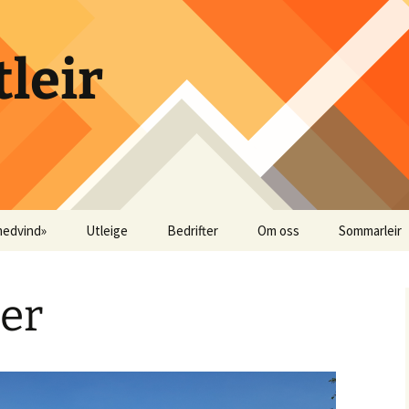
leir
medvind»
Utleige
Bedrifter
Om oss
Sommarleir
dder ?
Utleige Krokpollen (på
Instruktørar
Bilder somma
ledig tid)
er
Utleige Fureparken
(Byrkjelo)