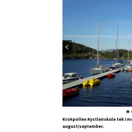
Krokpollen Kystleirskule tek i mo
august/september.