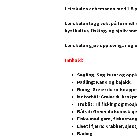
Leirskulen er bemanna med 1-5 p
Leirskulen legg vekt på formidlin
kystkultur, fisking, og sjøliv som
Leirskulen gjev opplevingar og op
Innhald:
Segling, Seglturar og opplæ
Padling: Kano og kajakk.
Roing: Greier du ro-knappe
Motorbåt: Greier du krokpol
Trøbåt: Til fisking og mosj
Båtvit: Greier du kunnskap
Fiske med garn, fiskesteng
Livet i fjæra: Krabber, sjøst
Bading