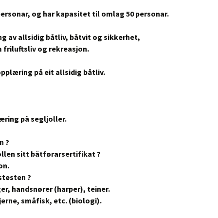
ersonar, og har kapasitet til omlag 50 personar.
g av allsidig båtliv, båtvit og sikkerhet,
 friluftsliv og rekreasjon.
plæring på eit allsidig båtliv.
ring på segljoller.
n ?
len sitt båtførarsertifikat ?
on.
stesten ?
er, handsnører (harper), teiner.
jerne, småfisk, etc. (biologi).