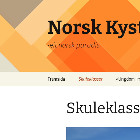
Hopp
til
innhold
Norsk Kyst
-eit norsk paradis
Framsida
Skuleklasser
«Ungdom i 
Prisar
Medvinds-fa
Skuleklass
Innhald
Utstyrsliste