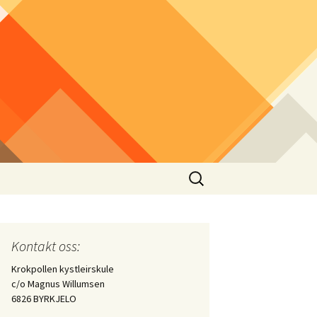
Søk
etter:
rleir 2014
Kontakt oss:
Krokpollen kystleirskule
c/o Magnus Willumsen
6826 BYRKJELO